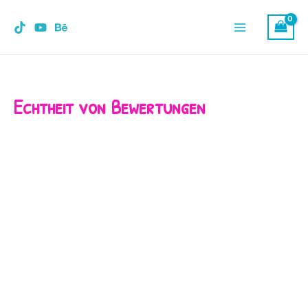
Zum
Main
Inhalt
Menu
springen
Echtheit von Bewertungen