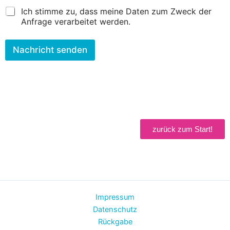
s
Ich stimme zu, dass meine Daten zum Zweck der
s
Anfrage verarbeitet werden.
e
Nachricht senden
zurück zum Start!
Impressum
Datenschutz
Rückgabe